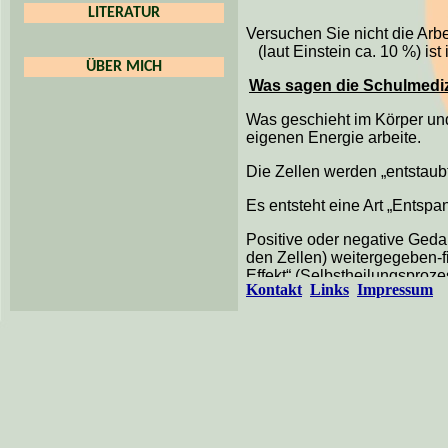
LITERATUR
Versuchen Sie nicht die Arbe
(laut Einstein ca. 10 %) is
ÜBER MICH
Was sagen die Schulmedi
Was geschieht im Körper un
eigenen Energie arbeite.
Die Zellen werden „entstaubt
Es entsteht eine Art „Entsp
Positive oder negative Geda
den Zellen) weitergegeben-fi
Effekt“ (Selbstheilungsproze
Kontakt
Links
Impressum
Durch das suchen des Gehirn
diesen Vorgang bei mir bin -
Es ist das Gehirn, die Drü
Erfahrungen und Gedanken (
Veränderungen im Gehirn=ka
Wir sollten die verlorene Ba