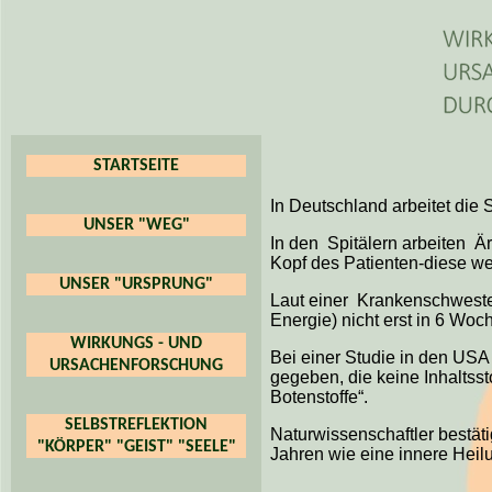
STARTSEITE
In Deutschland arbeitet die
UNSER "WEG"
In den Spitälern arbeiten Ä
Kopf des Patienten-diese wer
UNSER "URSPRUNG"
Laut einer Krankenschweste
Energie) nicht erst in 6 Woc
WIRKUNGS - UND
Bei einer Studie in den USA
URSACHENFORSCHUNG
gegeben, die keine Inhaltss
Botenstoffe“.
SELBSTREFLEKTION
Naturwissenschaftler bestät
"KÖRPER" "GEIST" "SEELE"
Jahren wie eine innere Heil